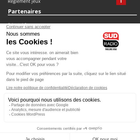
Règlement jeux
Partenaires
fiducial.fr
lyoncapitale.fr
olympique-et-lyonnais.com
L'application Iphone / Android
Téléchargez l'application
Les cookies
Gestion des cookies
Crédit photos : ©Sud Radio / Pierre Olivier
03H00
-
06H00
06H00 - 07H00
Noémie Halioua
Laurence Péraud