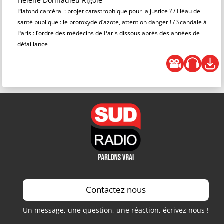
Hélène Donnadieu Rigole
Plafond carcéral : projet catastrophique pour la justice ? / Fléau de
santé publique : le protoxyde d’azote, attention danger ! / Scandale à
Paris : l’ordre des médecins de Paris dissous après des années de
défaillance
Contactez nous
Un message, une question, une réaction, écrivez nous !