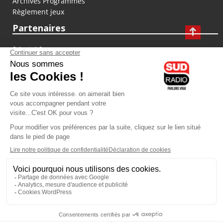
Archives Programmes
Règlement jeux
Partenaires
fiducial.fr
lyoncapitale.fr
olympique-et-lyonnais.com
L'application Iphone / Android
Téléchargez l'application
Les cookies
Gestion des cookies
Crédit photos : ©Sud Radio / Pierre Olivier
21H00
-
22H00
22H00 - 00H00