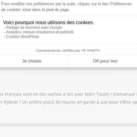
aillie d'une députée LFI contre le Canon français.
ierre Colombiès
une mascarade ? La police est-elle davantage au service du pouvoir 
: les Français sont-ils des vaches à lait avec Marc Touati / Emmanue
 Rykner / Un prêtre placé 36 heures en garde à vue pour s’être op