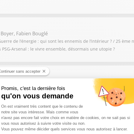
 Boyer, Fabien Bouglé
erre de l’énergie : qui sont les ennemis de l’intérieur ? / 25 ème n
ès PSG-Arsenal : le vivre ensemble, désormais une utopie ?
e Burkli
de notre ville » : l’affiche de la honte / Présidentielle 2027 : bienv
pe Darantière
Dame de Chartres du 23 au 25 mai / « Cadavre de vache plutôt qu’e