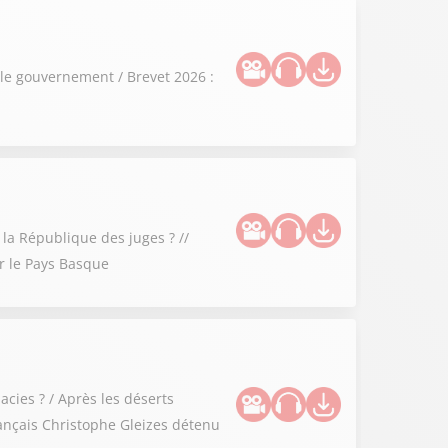
 le gouvernement / Brevet 2026 :
 la République des juges ? //
ur le Pays Basque
cies ? / Après les déserts
rançais Christophe Gleizes détenu