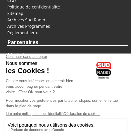
CGU
Politique de confidentialité
Sitemap
Archives Sud Radio
Archives Programmes
Règlement jeux
Partenaires
fiducial.fr
lyoncapitale.fr
olympique-et-lyonnais.com
L'application Iphone / Android
Téléchargez l'application
Les cookies
Gestion des cookies