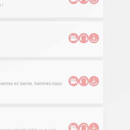
 !
es ventes en berne. Sommes-nous