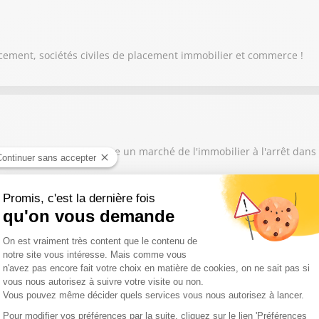
ement, sociétés civiles de placement immobilier et commerce !
e l’Investisseur dénonce un marché de l'immobilier à l'arrêt dans 
 en parle dans Osez Investir avec Mickaël Nogal.