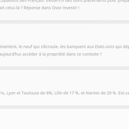
cupations des Français. Existe-t-il des bons placements pour prépar
ait celui-là ? Réponse dans Osez Investir !
remontent, le neuf qui s’écroule, les banquent aux Etats-unis qui dé
jourd’hui accéder à la propriété dans ce contexte ?
aris, Lyon et Toulouse de 8%, Lille de 17 %, et Nantes de 29 %. Est-