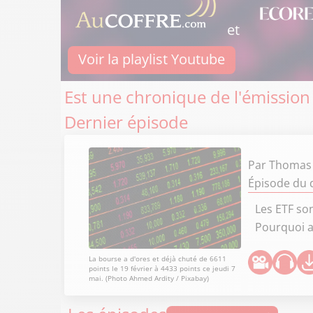
et
Voir la playlist Youtube
Est une chronique de l'émission
Dernier épisode
Par
Thomas 
Épisode du d
Les ETF so
Pourquoi at
La bourse a d'ores et déjà chuté de 6611
points le 19 février à 4433 points ce jeudi 7
mai. (Photo Ahmed Ardity / Pixabay)