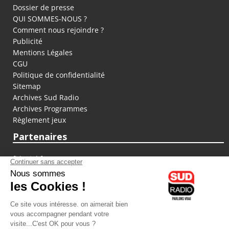
Dossier de presse
QUI SOMMES-NOUS ?
Comment nous rejoindre ?
Publicité
Mentions Légales
CGU
Politique de confidentialité
Sitemap
Archives Sud Radio
Archives Programmes
Règlement jeux
Partenaires
fiducial.fr
lyoncapitale.fr
olympique-et-lyonnais.com
L'application Iphone / Android