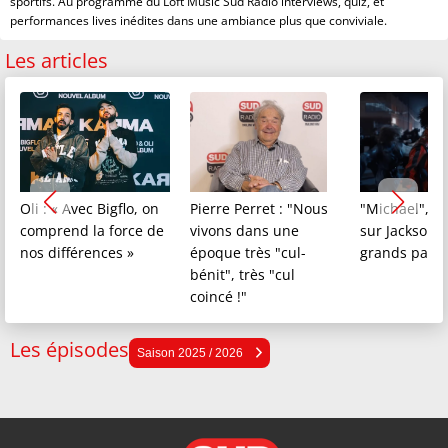
sportifs. Au programme du Loft Music Sud Radio interviews, quiz, et
performances lives inédites dans une ambiance plus que conviviale.
Les articles
Oli : « Avec Bigflo, on
Pierre Perret : "Nous
"Michael", le
comprend la force de
vivons dans une
sur Jackson a
nos différences »
époque très "cul-
grands pas
bénit", très "cul
coincé !"
Les épisodes
Saison 2025 / 2026
Saison 2025 / 2026
Saison 2024 / 2025
Saison 2023 / 2024
Saison 2022 / 2023