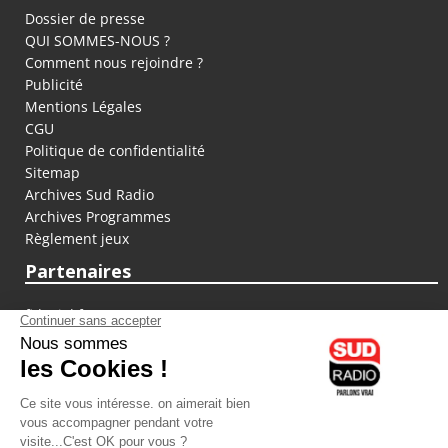
Dossier de presse
QUI SOMMES-NOUS ?
Comment nous rejoindre ?
Publicité
Mentions Légales
CGU
Politique de confidentialité
Sitemap
Archives Sud Radio
Archives Programmes
Règlement jeux
Partenaires
fiducial.fr
lyoncapitale.fr
olympique-et-lyonnais.com
L'application Iphone / Android