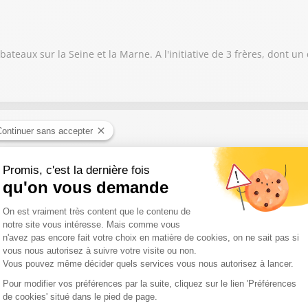
bateaux sur la Seine et la Marne. A l'initiative de 3 frères, dont un
ses études. Cela lui a donné l’idée d’ouvrir la sienne.
rant ses randonnées, elle a pu découvrir des hébergements et a eu
itinérance à vélo.