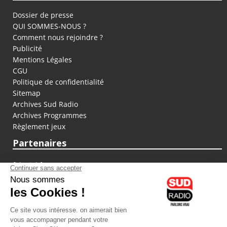
Dossier de presse
QUI SOMMES-NOUS ?
Comment nous rejoindre ?
Publicité
Mentions Légales
CGU
Politique de confidentialité
Sitemap
Archives Sud Radio
Archives Programmes
Règlement jeux
Partenaires
fiducial.fr
lyoncapitale.fr
olympique-et-lyonnais.com
L'application Iphone / Android