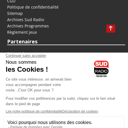
CGU
Politique de confidentialité
Sitemap
Archives Sud Radio
Archives Programmes
Règlement jeux
Partenaires
fiducial.fr
lyoncapitale.fr
olympique-et-lyonnais.com
L'application Iphone / Android
Téléchargez l'application
Les cookies
Gestion des cookies