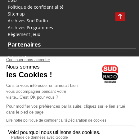
CGU
Politique de confidentialité
Sitemap
Archives Sud Radio
Archives Programmes
Règlement jeux
Partenaires
fiducial.fr
lyoncapitale.fr
olympique-et-lyonnais.com
L'application Iphone / Android
Téléchargez l'application
Les cookies
Gestion des cookies