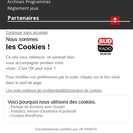
Archives Programmes
Règlement jeux
Partenaires
fiducial.fr
lyoncapitale.fr
olympique-et-lyonnais.com
L'application Iphone / Android
Téléchargez l'application
Les cookies
Gestion des cookies
Crédit photos : ©Sud Radio / Pierre Olivier