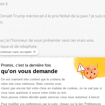
te X.
 Donald Trump mériterait-il le prix Nobel de la paix ? Je sui
x.
ue j'ai l'honneur de vous présenter seul ces vrais voix.
torique et de néophyte.
ipal d'Orly, conseiller régional d'Ile-de-France et coporte-pa
ci.
ux d'être parmi vous avec vos auditeurs.
je vais quand même pousser un coup de gueule.