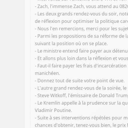
- Zach, l'immense Zach, vous attend au 082
- Les deux grands rendez-vous du soir, not
de réflexion pour optimiser la politique car
- Nous l'en remercions, merci pour les suje
- Parmi les propositions de sa réforme de 
suivant la position où on se place.
- Le ministre entend faire payer aux détenus
- Et allons plus loin dans la réflexion et 
- Faut-il faire payer les frais d'incarcéra
manichéen.
- Donnez tout de suite votre point de vue.
- L'autre grand rendez-vous de la soirée, l
- Steve Witkoff, l'émissaire de Donald Tru
- Le Kremlin appelle à la prudence sur la qu
Vladimir Poutine.
- Suite à ses interventions répétées pour m
chances d'obtenir, tenez-vous bien, le prix 