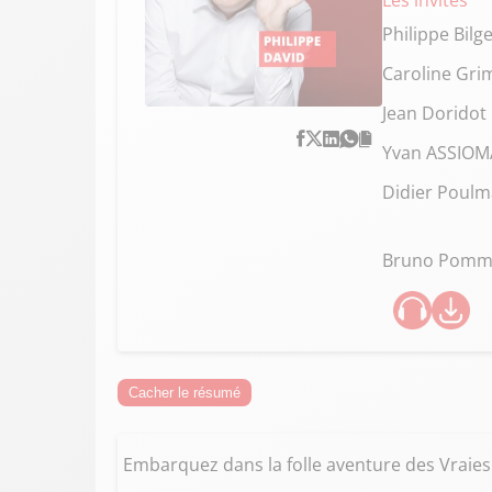
Les invités
Philippe Bilg
Caroline Gri
Jean Doridot
Yvan ASSIOM
Didier Poulm
Bruno Pomm
Cacher le résumé
Embarquez dans la folle aventure des Vraies V