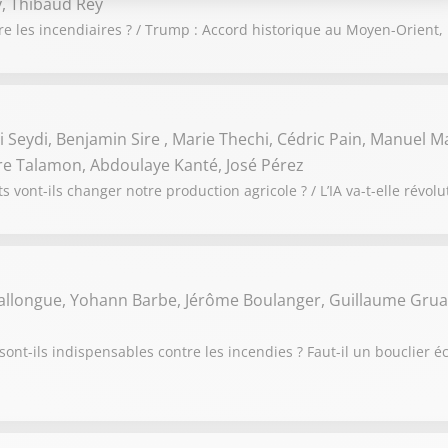
, Thibaud Rey
re les incendiaires ? / Trump : Accord historique au Moyen-Orient,
 Seydi, Benjamin Sire , Marie Thechi, Cédric Pain, Manuel Ma
rre Talamon, Abdoulaye Kanté, José Pérez
 vont-ils changer notre production agricole ? / L’IA va-t-elle révolu
Ballongue, Yohann Barbe, Jérôme Boulanger, Guillaume Grua
sont-ils indispensables contre les incendies ? Faut-il un bouclier