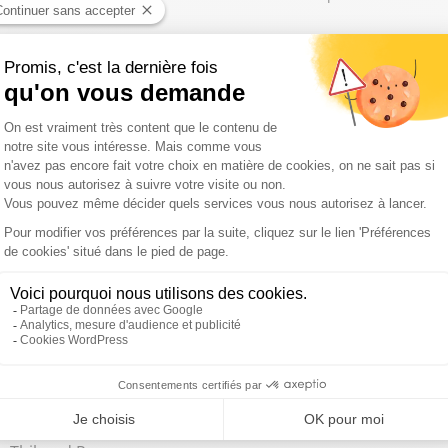
orence Rouas, Sébastien Ménard
aut-il exclure l’Espagne de l’Union Européenne ? / Les vacances so
ohen-Haddad, Jean-Etienne Pauzat
 : Le réchauffement climatique doit-il être la priorité de la France
s ?
onique Langlais, Mickaël Szerman, Nathalie Le Yondre, Matth