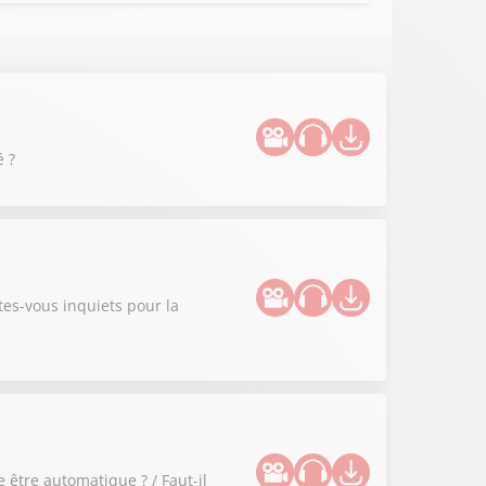
é ?
tes-vous inquiets pour la
 être automatique ? / Faut-il