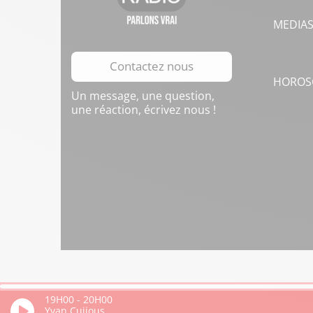
MEDIA
Contactez nous
HOROS
Un message, une question,
une réaction, écrivez nous !
19H00
-
20H00
Yvan Cujious