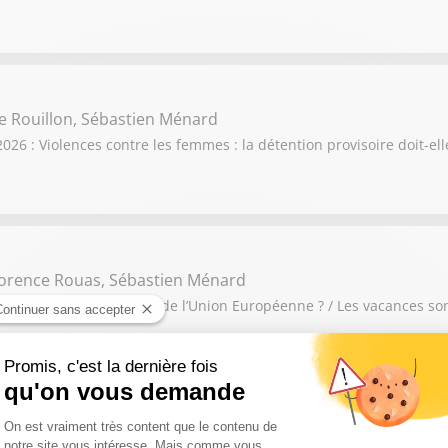
e Rouillon, Sébastien Ménard
6 : Violences contre les femmes : la détention provisoire doit-elle
orence Rouas, Sébastien Ménard
aut-il exclure l’Espagne de l’Union Européenne ? / Les vacances so
ohen-Haddad, Jean-Etienne Pauzat
 : Le réchauffement climatique doit-il être la priorité de la France