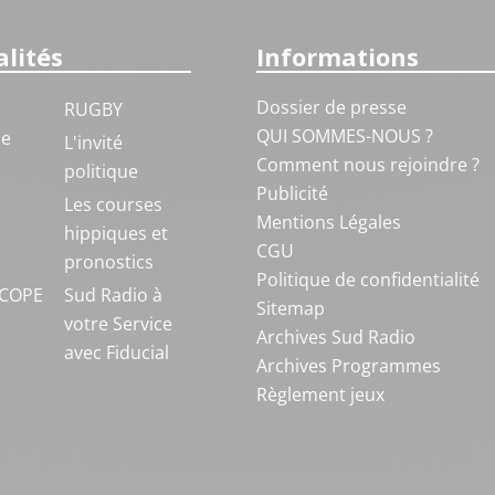
lités
Informations
Dossier de presse
RUGBY
QUI SOMMES-NOUS ?
ue
L'invité
Comment nous rejoindre ?
politique
Publicité
S
Les courses
Mentions Légales
hippiques et
CGU
pronostics
Politique de confidentialité
COPE
Sud Radio à
Sitemap
votre Service
Archives Sud Radio
avec Fiducial
Archives Programmes
Règlement jeux