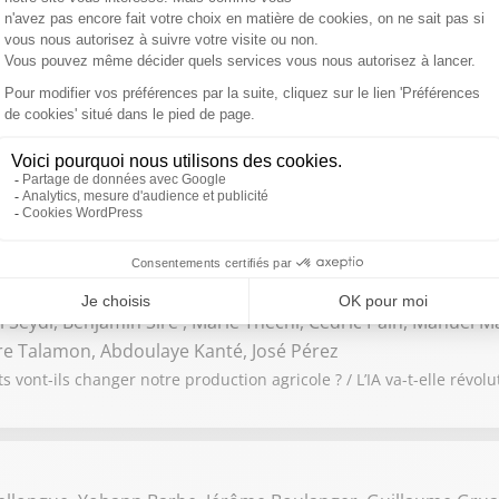
s ?
onique Langlais, Mickaël Szerman, Nathalie Le Yondre, Matth
, Thibaud Rey
re les incendiaires ? / Trump : Accord historique au Moyen-Orient,
 Seydi, Benjamin Sire , Marie Thechi, Cédric Pain, Manuel Ma
rre Talamon, Abdoulaye Kanté, José Pérez
 vont-ils changer notre production agricole ? / L’IA va-t-elle révolu