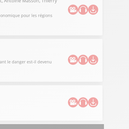
t, Antoine Masson, Thierry
 économique pour les régions
ant le danger est-il devenu