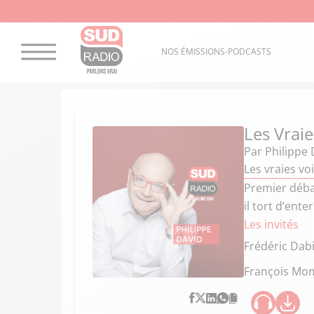
NOS ÉMISSIONS-PODCASTS
Les Vraie
Par
Philippe 
Les vraies vo
Premier débat
il tort d’ent
Les invités
Frédéric Dab
François Mo