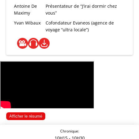
Antoine De
Présentateur de “J’irai dormir chez
Maximy
vous”
Yvan Wibaux
Cofondateur Evaneos (agence de
voyage “ultra locale”)
Afficher le résumé
Chronique:
10H15
- 10H30