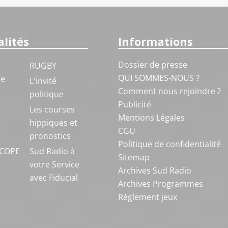
lités
Informations
Dossier de presse
RUGBY
QUI SOMMES-NOUS ?
ue
L'invité
Comment nous rejoindre ?
politique
Publicité
S
Les courses
Mentions Légales
hippiques et
CGU
pronostics
Politique de confidentialité
COPE
Sud Radio à
Sitemap
votre Service
Archives Sud Radio
avec Fiducial
Archives Programmes
Règlement jeux