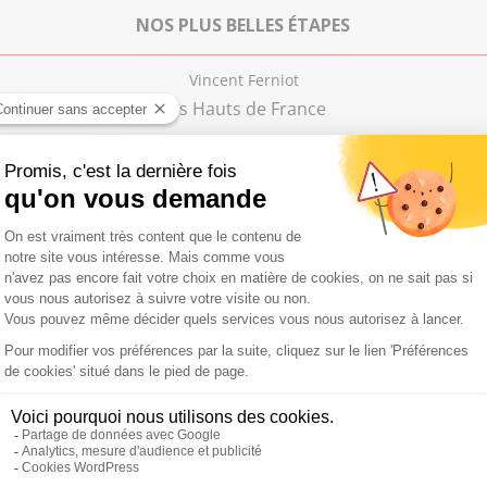
NOS PLUS BELLES ÉTAPES
Vincent Ferniot
Les Hauts de France
Chronique:
PAS BÊTES LES VACANCES
Vincent Ferniot
Concert sur l'eau : PianO du lac
Chronique:
DE BELLES MÉDAILLES