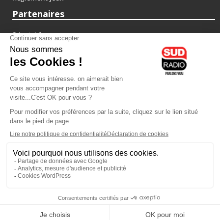
Partenaires
fiducial.fr
lyoncapitale.fr
olympique-et-lyonnais.com
L'application Iphone / Android
Téléchargez l'application
Les cookies
Gestion des cookies
Crédit photos : ©Sud Radio / Pierre Olivier
13H00
-
14H00
14H00 - 16H00
Jacques Pessis
Brigitte Lahaie
Les clefs d'une vie
Brigitte Lahaie Sud Radio