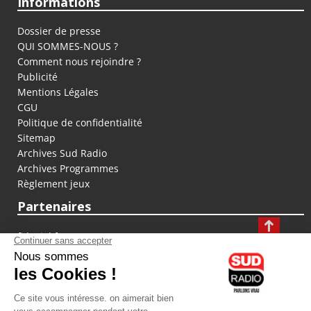
Informations
Dossier de presse
QUI SOMMES-NOUS ?
Comment nous rejoindre ?
Publicité
Mentions Légales
CGU
Politique de confidentialité
Sitemap
Archives Sud Radio
Archives Programmes
Règlement jeux
Partenaires
fiducial.fr
lyoncapitale.fr
olympique-et-lyonnais.com
L'application Iphone / Android