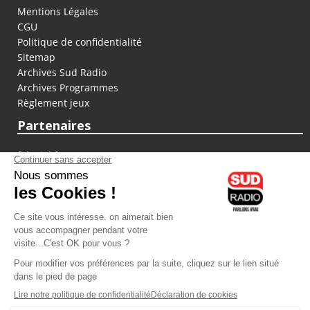
Mentions Légales
CGU
Politique de confidentialité
Sitemap
Archives Sud Radio
Archives Programmes
Règlement jeux
Partenaires
fiducial.fr
lyoncapitale.fr
olympique-et-lyonnais.com
L'application Iphone / Android
Téléchargez l'application
Les cookies