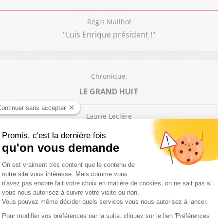
Régis Mailhot
"Luis Enrique président !"
Chronique:
LE GRAND HUIT
Laurie Leclère
dans le Gers / Violences après la victoire du PSG / Projet d
Chronique:
SOYEZ LIBRES
Elisabeth Lévy