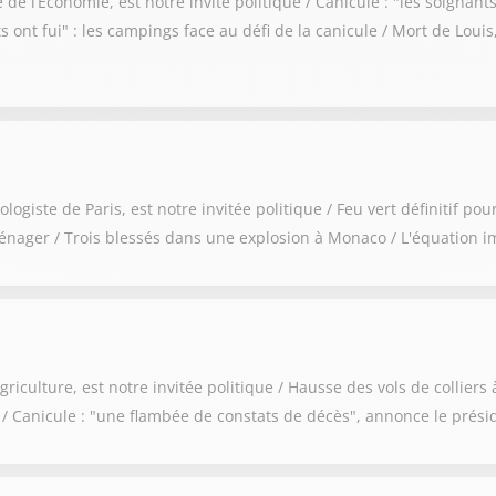
 l’Économie, est notre invité politique / Canicule : "les soignants
s ont fui" : les campings face au défi de la canicule / Mort de Loui
ste de Paris, est notre invitée politique / Feu vert définitif pour 
énager / Trois blessés dans une explosion à Monaco / L'équation im
culture, est notre invitée politique / Hausse des vols de colliers à 
e / Canicule : "une flambée de constats de décès", annonce le pré