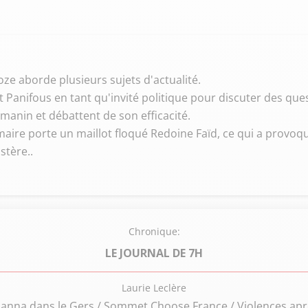
ze aborde plusieurs sujets d'actualité.
ent Panifous en tant qu'invité politique pour discuter des q
rmanin et débattent de son efficacité.
aire porte un maillot floqué Redoine Faïd, ce qui a provoqué
stère..
Chronique:
LE JOURNAL DE 7H
Laurie Leclère
hanna dans le Gers / Sommet Choose France / Violences apr