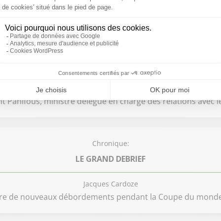
 qu'on n'en fait pas trop avec les violences après le sacre d
Chronique:
L'INVITÉ POLITIQUE SUD RADIO
Jean-François Achilli
t Panifous, ministre délégué en charge des relations avec 
Chronique:
LE GRAND DEBRIEF
Jacques Cardoze
ndre de nouveaux débordements pendant la Coupe du monde 