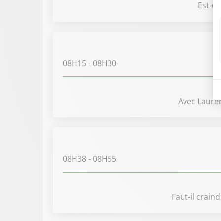
Est-ce
08H15
- 08H30
Avec Lauren
08H38
- 08H55
Faut-il crai