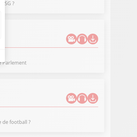
u PSG ?
le Parlement
de football ?