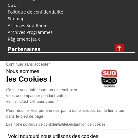
CGU
Politique de confidentialité
Sitemap
Archives Sud Radio
Archives Programmes
Règlement jeux
Partenaires
fiducial.fr
lyoncapitale.fr
olympique-et-lyonnais.com
L'application Iphone / Android
Téléchargez l'application
Les cookies
Gestion des cookies