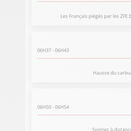
Les Français piégés par les ZFE
06H37
- 06H43
Hausse du carbura
06H50
- 06H54
Soigner à distanc