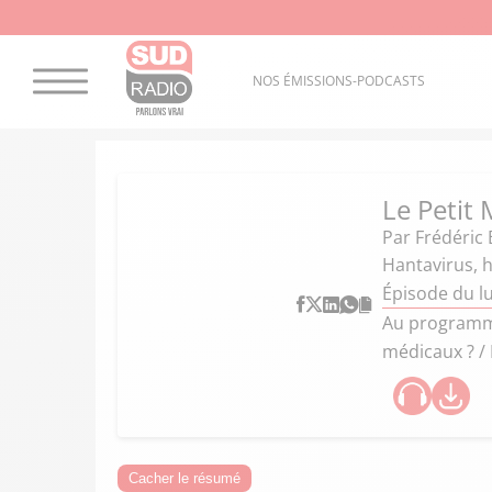
NOS ÉMISSIONS-PODCASTS
Le Petit 
Par
Frédéric 
Hantavirus, h
Épisode du l
Au programme
médicaux ? / 
Cacher le résumé