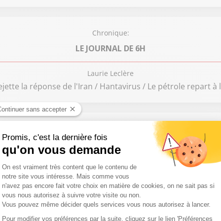
Chronique:
LE JOURNAL DE 6H
Laurie Leclère
ette la réponse de l'Iran / Hantavirus / Le pétrole repart à
Chronique:
CURIEUX COMME RÉMY
Rémy André
Le neurone artificiel franchit une barrière historique