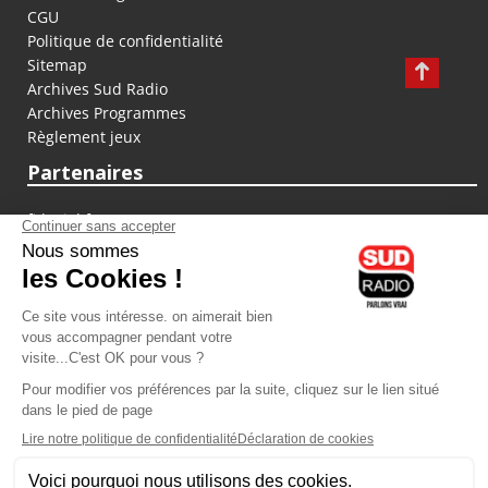
CGU
Politique de confidentialité
Sitemap
Archives Sud Radio
Archives Programmes
Règlement jeux
Partenaires
fiducial.fr
lyoncapitale.fr
olympique-et-lyonnais.com
L'application Iphone / Android
Téléchargez l'application
Les cookies
Gestion des cookies