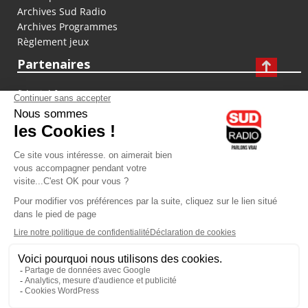
Archives Sud Radio
Archives Programmes
Règlement jeux
Partenaires
fiducial.fr
lyoncapitale.fr
olympique-et-lyonnais.com
L'application Iphone / Android
Téléchargez l'application
Les cookies
Gestion des cookies
Crédit photos : ©Sud Radio / Pierre Olivier