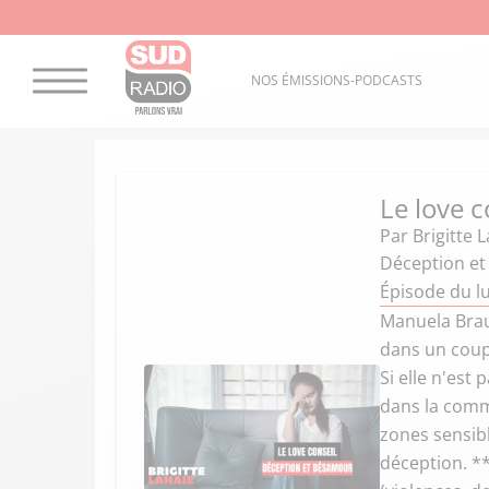
NOS ÉMISSIONS-PODCASTS
Le love c
Par
Brigitte 
Déception e
Épisode du lu
Manuela Braud
dans un coupl
Si elle n'est
dans la commu
zones sensibl
déception. **