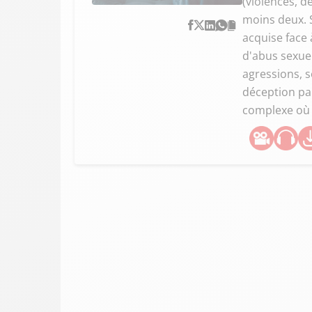
(violences, d
moins deux. S
acquise face 
d'abus sexue
agressions, s
déception pa
complexe où l