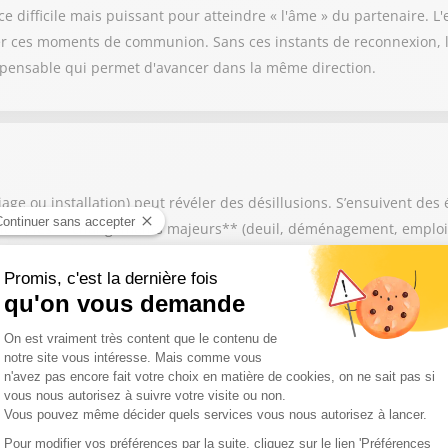
e difficile mais puissant pour atteindre « l'âme » du partenaire. L'
 ces moments de communion. Sans ces instants de reconnexion, le
ispensable qui permet d'avancer dans la même direction.
e ou installation) peut révéler des désillusions. S’ensuivent des é
ant**, les **changements majeurs** (deuil, déménagement, emploi)
touchent à l’intimité et à l’identité, comme l’**infidélité**, le « 
retraite** — que l'invité Yves Pslati suggère de distinguer du dépa
ute crise individuelle impacte nécessairement l’équilibre du duo. 
**communication**. Il est essentiel de ne pas interpréter les pensé
ur adapter les projets de vie communs et ne pas ignorer l'importan