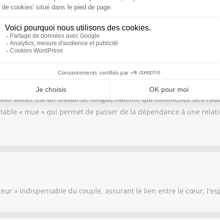
, souvent dévorant et peu respectueux de l’autre ; c’est un apprenti
 est essentiel de lâcher le contrôle et de surmonter ses peurs (aban
n est l’**estime de soi**. Il faut être capable de s’aimer et d’acc
ptant la possibilité d’un refus. Quatre paramètres influencent cette
t l’enfance. 2. **La culture** et ses injonctions (libératrices ou in
 ou « venger » un proche à travers ses relations). 4. **Les expérie
voir aimer est un travail de longue haleine qui commence dès l’ado
ritable « mue » qui permet de passer de la dépendance à une relati
eur » indispensable du couple, assurant le lien entre le cœur, l'esp