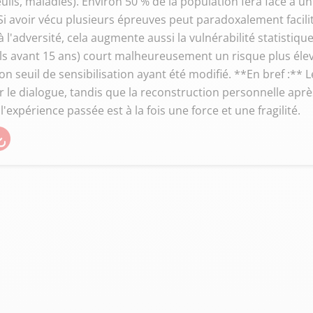
euils, maladies). Environ 50 % de la population fera face à 
i avoir vécu plusieurs épreuves peut paradoxalement facilite
à l'adversité, cela augmente aussi la vulnérabilité statist
ls avant 15 ans) court malheureusement un risque plus éle
on seuil de sensibilisation ayant été modifié. **En bref :** 
r le dialogue, tandis que la reconstruction personnelle ap
'expérience passée est à la fois une force et une fragilité.