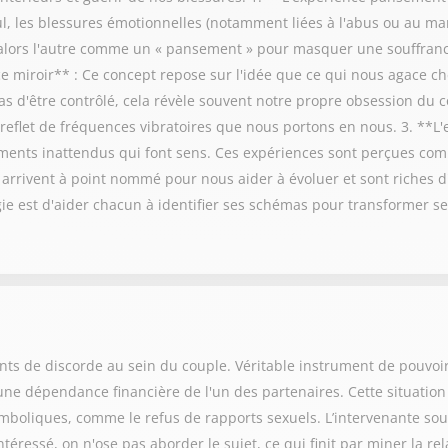
eul, les blessures émotionnelles (notamment liées à l'abus ou au 
e alors l'autre comme un « pansement » pour masquer une souffranc
e miroir** : Ce concept repose sur l'idée que ce qui nous agace ch
s d'être contrôlé, cela révèle souvent notre propre obsession du
e reflet de fréquences vibratoires que nous portons en nous. 3. **L
ments inattendus qui font sens. Ces expériences sont perçues com
 arrivent à point nommé pour nous aider à évoluer et sont riches d
gie est d'aider chacun à identifier ses schémas pour transformer se
ints de discorde au sein du couple. Véritable instrument de pouvoi
une dépendance financière de l'un des partenaires. Cette situatio
ymboliques, comme le refus de rapports sexuels. L’intervenante sou
téressé, on n'ose pas aborder le sujet, ce qui finit par miner la rel