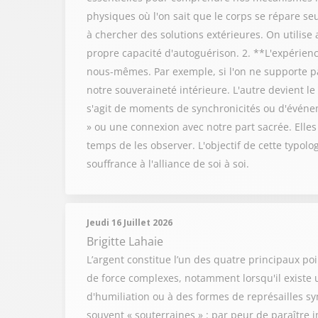
physiques où l'on sait que le corps se répare s
à chercher des solutions extérieures. On utilis
propre capacité d'autoguérison. 2. **L'expérienc
nous-mêmes. Par exemple, si l'on ne supporte pa
notre souveraineté intérieure. L'autre devient l
s'agit de moments de synchronicités ou d'événe
» ou une connexion avec notre part sacrée. Elles
temps de les observer. L'objectif de cette typolo
souffrance à l'alliance de soi à soi.
Jeudi 16 Juillet 2026
Brigitte Lahaie
L’argent constitue l’un des quatre principaux po
de force complexes, notamment lorsqu'il existe 
d'humiliation ou à des formes de représailles s
souvent « souterraines » : par peur de paraître in