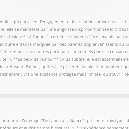
tales qui entravent l’engagement et les relations amoureuses : 1.
ère, elle se manifeste par une angoisse disproportionnée lors d’a
 la fusion** : À l’opposé, certains craignent d’être envahis par l’a
rfois d’une enfance marquée par des parents trop envahissants ou u
lté de renoncer aux autres partenaires potentiels pour se consacre
te. 4. **La peur de l’amour** : Plus subtile, elle est essentiellem
ns refusent d'aimer, quitte à se priver de la joie et du bonheur qu
isir entre vivre une existence protégée mais limitée, ou s’ouvrir p
auteur de l'ouvrage *De l'abus à l'alliance*, présente trois types 
térieurs et guérir de nos blessures. 1. **L'expérience pansement