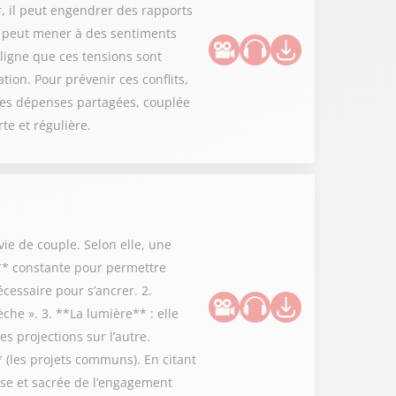
r, il peut engendrer des rapports
n peut mener à des sentiments
ligne que ces tensions sont
ation. Pour prévenir ces conflits,
les dépenses partagées, couplée
e et régulière.
ie de couple. Selon elle, une
n** constante pour permettre
écessaire pour s’ancrer. 2.
èche ». 3. **La lumière** : elle
s projections sur l’autre.
* (les projets communs). En citant
euse et sacrée de l’engagement