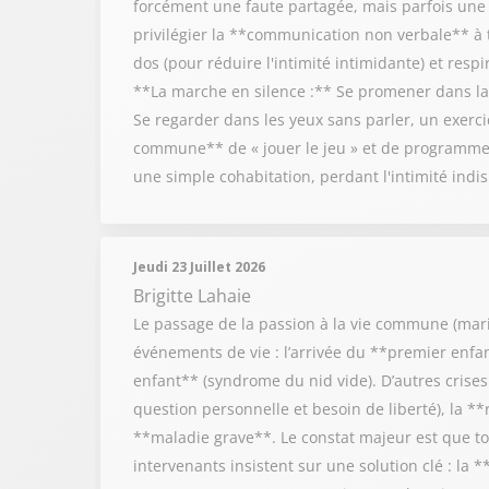
forcément une faute partagée, mais parfois une in
privilégier la **communication non verbale** à t
dos (pour réduire l'intimité intimidante) et resp
**La marche en silence :** Se promener dans la 
Se regarder dans les yeux sans parler, un exercic
commune** de « jouer le jeu » et de programmer
une simple cohabitation, perdant l'intimité ind
Jeudi 23 Juillet 2026
Brigitte Lahaie
Le passage de la passion à la vie commune (mariag
événements de vie : l’arrivée du **premier enf
enfant** (syndrome du nid vide). D’autres crises 
question personnelle et besoin de liberté), la **
**maladie grave**. Le constat majeur est que to
intervenants insistent sur une solution clé : la 