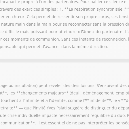
capacité propre à l'un des partenaires. Pour pallier ce silence et 
ravers des exercices simples : 1. **La respiration synchronisée :**
irer en chœur. Cela permet de ressentir son propre corps, ses tensio
nature main dans la main pour se reconnecter sans la pression des
e difficile mais puissant pour atteindre « l'âme » du partenaire. L'
 ces moments de communion. Sans ces instants de reconnexion, le
ispensable qui permet d'avancer dans la même direction.
e ou installation) peut révéler des désillusions. S’ensuivent des é
ant**, les **changements majeurs** (deuil, déménagement, emploi)
touchent à l’intimité et à l’identité, comme l’**infidélité**, le « 
retraite** — que l'invité Yves Pslati suggère de distinguer du dépa
ute crise individuelle impacte nécessairement l’équilibre du duo. 
**communication**. Il est essentiel de ne pas interpréter les pensé