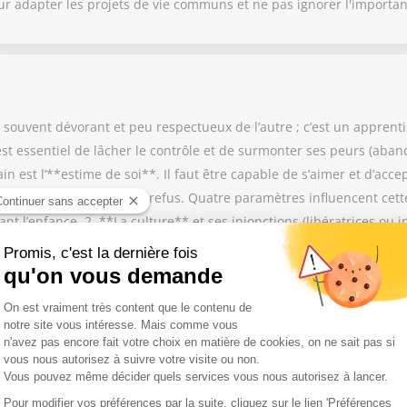
ur adapter les projets de vie communs et ne pas ignorer l'importan
, souvent dévorant et peu respectueux de l’autre ; c’est un apprenti
 est essentiel de lâcher le contrôle et de surmonter ses peurs (aban
n est l’**estime de soi**. Il faut être capable de s’aimer et d’acc
ptant la possibilité d’un refus. Quatre paramètres influencent cette
t l’enfance. 2. **La culture** et ses injonctions (libératrices ou in
 ou « venger » un proche à travers ses relations). 4. **Les expérie
voir aimer est un travail de longue haleine qui commence dès l’ado
ritable « mue » qui permet de passer de la dépendance à une relati