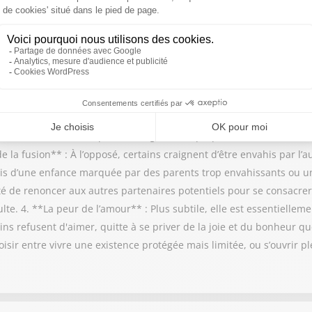
eur » indispensable du couple, assurant le lien entre le cœur, l'esp
tales qui entravent l’engagement et les relations amoureuses : 1.
ère, elle se manifeste par une angoisse disproportionnée lors d’a
 la fusion** : À l’opposé, certains craignent d’être envahis par l’a
rfois d’une enfance marquée par des parents trop envahissants ou u
lté de renoncer aux autres partenaires potentiels pour se consacre
te. 4. **La peur de l’amour** : Plus subtile, elle est essentiellem
ns refusent d'aimer, quitte à se priver de la joie et du bonheur qu
isir entre vivre une existence protégée mais limitée, ou s’ouvrir p