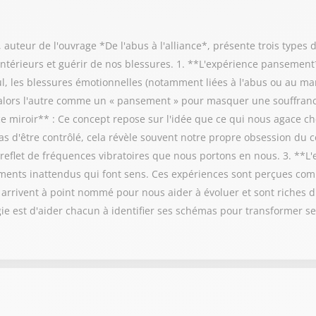
auteur de l'ouvrage *De l'abus à l'alliance*, présente trois types 
térieurs et guérir de nos blessures. 1. **L'expérience pansement
eul, les blessures émotionnelles (notamment liées à l'abus ou au 
e alors l'autre comme un « pansement » pour masquer une souffranc
e miroir** : Ce concept repose sur l'idée que ce qui nous agace ch
s d'être contrôlé, cela révèle souvent notre propre obsession du
e reflet de fréquences vibratoires que nous portons en nous. 3. **L
ments inattendus qui font sens. Ces expériences sont perçues com
 arrivent à point nommé pour nous aider à évoluer et sont riches d
gie est d'aider chacun à identifier ses schémas pour transformer se