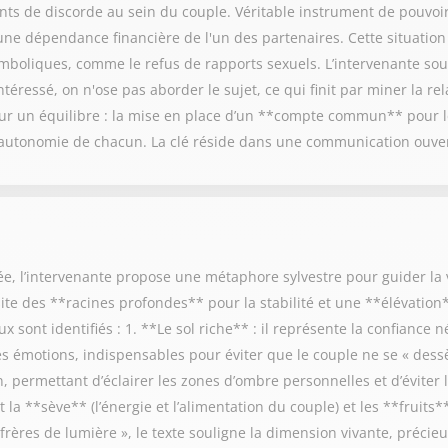
ints de discorde au sein du couple. Véritable instrument de pouvoi
une dépendance financière de l'un des partenaires. Cette situatio
ymboliques, comme le refus de rapports sexuels. L’intervenante sou
téressé, on n'ose pas aborder le sujet, ce qui finit par miner la rel
sur un équilibre : la mise en place d’un **compte commun** pour 
'autonomie de chacun. La clé réside dans une communication ouvert
 l’intervenante propose une métaphore sylvestre pour guider la v
site des **racines profondes** pour la stabilité et une **élévatio
 sont identifiés : 1. **Le sol riche** : il représente la confiance n
 les émotions, indispensables pour éviter que le couple ne se « dess
 permettant d’éclairer les zones d’ombre personnelles et d’éviter le
la **sève** (l’énergie et l’alimentation du couple) et les **fruits*
 frères de lumière », le texte souligne la dimension vivante, préci