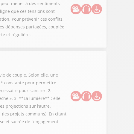
n peut mener à des sentiments
ligne que ces tensions sont
ation. Pour prévenir ces conflits,
les dépenses partagées, couplée
e et régulière.
ie de couple. Selon elle, une
n** constante pour permettre
écessaire pour s’ancrer. 2.
èche ». 3. **La lumière** : elle
s projections sur l’autre.
* (les projets communs). En citant
euse et sacrée de l’engagement