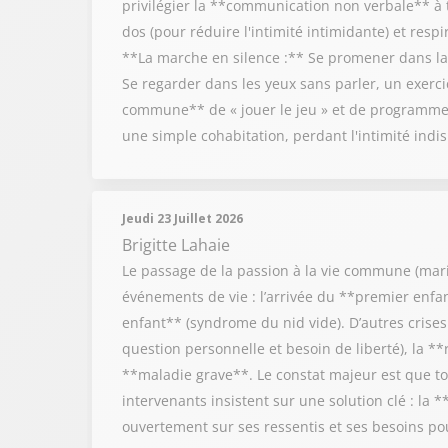
privilégier la **communication non verbale** à t
dos (pour réduire l'intimité intimidante) et resp
**La marche en silence :** Se promener dans la 
Se regarder dans les yeux sans parler, un exercic
commune** de « jouer le jeu » et de programmer
une simple cohabitation, perdant l'intimité ind
Jeudi 23 Juillet 2026
Brigitte Lahaie
Le passage de la passion à la vie commune (mariag
événements de vie : l’arrivée du **premier enf
enfant** (syndrome du nid vide). D’autres crises 
question personnelle et besoin de liberté), la **
**maladie grave**. Le constat majeur est que to
intervenants insistent sur une solution clé : la 
ouvertement sur ses ressentis et ses besoins po