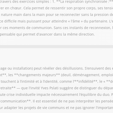
ravers des exercices simples : 1. **La respiration synchronisée :**
irer en chœur. Cela permet de ressentir son propre corps, ses tensio
nature main dans la main pour se reconnecter sans la pression des
e difficile mais puissant pour atteindre « l'âme » du partenaire. L'
 ces moments de communion. Sans ces instants de reconnexion, le
ispensable qui permet d'avancer dans la même direction.
e ou installation) peut révéler des désillusions. S’ensuivent des é
ant**, les **changements majeurs** (deuil, déménagement, emploi)
touchent à l’intimité et à l’identité, comme l’**infidélité**, le « 
retraite** — que l'invité Yves Pslati suggère de distinguer du dépa
ute crise individuelle impacte nécessairement l’équilibre du duo. 
**communication**. Il est essentiel de ne pas interpréter les pensé
ur adapter les projets de vie communs et ne pas ignorer l'importan