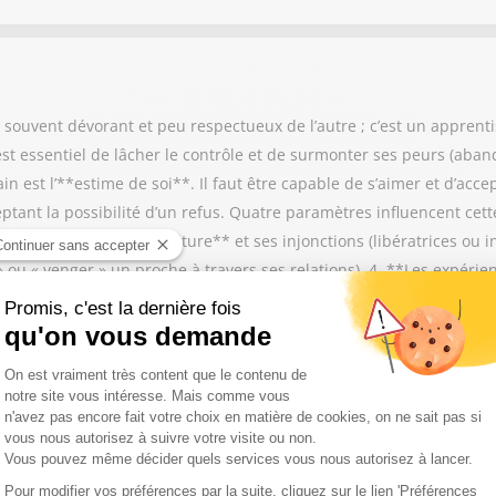
, souvent dévorant et peu respectueux de l’autre ; c’est un apprenti
 est essentiel de lâcher le contrôle et de surmonter ses peurs (aban
n est l’**estime de soi**. Il faut être capable de s’aimer et d’acc
ptant la possibilité d’un refus. Quatre paramètres influencent cette
t l’enfance. 2. **La culture** et ses injonctions (libératrices ou in
 ou « venger » un proche à travers ses relations). 4. **Les expérie
voir aimer est un travail de longue haleine qui commence dès l’ado
ritable « mue » qui permet de passer de la dépendance à une relati