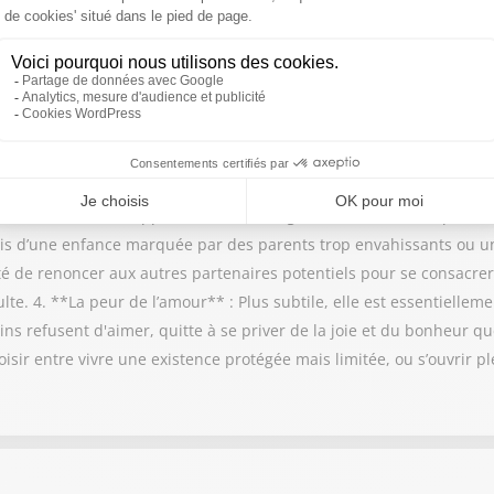
eur » indispensable du couple, assurant le lien entre le cœur, l'esp
tales qui entravent l’engagement et les relations amoureuses : 1.
ère, elle se manifeste par une angoisse disproportionnée lors d’a
 la fusion** : À l’opposé, certains craignent d’être envahis par l’a
rfois d’une enfance marquée par des parents trop envahissants ou u
lté de renoncer aux autres partenaires potentiels pour se consacre
te. 4. **La peur de l’amour** : Plus subtile, elle est essentiellem
ns refusent d'aimer, quitte à se priver de la joie et du bonheur qu
isir entre vivre une existence protégée mais limitée, ou s’ouvrir p