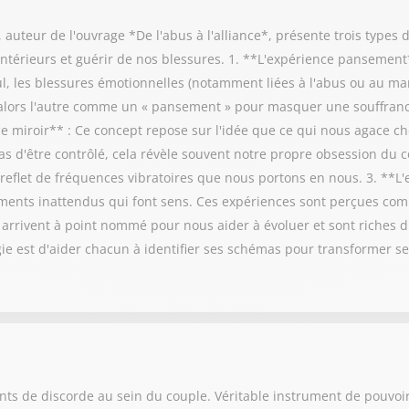
auteur de l'ouvrage *De l'abus à l'alliance*, présente trois types 
térieurs et guérir de nos blessures. 1. **L'expérience pansement
eul, les blessures émotionnelles (notamment liées à l'abus ou au 
e alors l'autre comme un « pansement » pour masquer une souffranc
e miroir** : Ce concept repose sur l'idée que ce qui nous agace ch
s d'être contrôlé, cela révèle souvent notre propre obsession du
e reflet de fréquences vibratoires que nous portons en nous. 3. **L
ments inattendus qui font sens. Ces expériences sont perçues com
 arrivent à point nommé pour nous aider à évoluer et sont riches d
gie est d'aider chacun à identifier ses schémas pour transformer se
ints de discorde au sein du couple. Véritable instrument de pouvoi