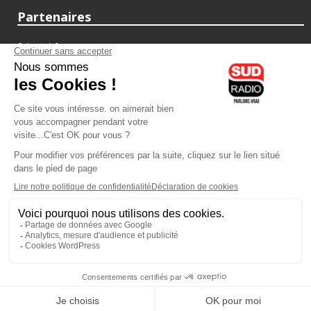
Partenaires
fiducial.fr
lyoncapitale.fr
olympique-et-lyonnais.com
L'application Iphone / Android
Téléchargez l'application
Les cookies
Gestion des cookies
Crédit photos : ©Sud Radio / Pierre Olivier
07H00
-
10H00
10H00 - 11H00
Laurence Péraud
Vincent Ferniot
Le Grand Matin Week-End
Ferniot fait le marché