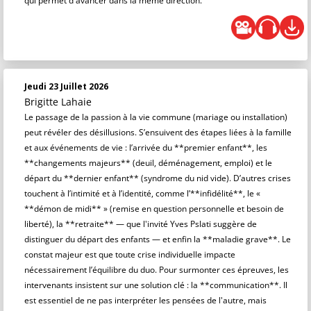
qui permet d'avancer dans la même direction.
Jeudi 23 Juillet 2026
Brigitte Lahaie
Le passage de la passion à la vie commune (mariage ou installation)
peut révéler des désillusions. S’ensuivent des étapes liées à la famille
et aux événements de vie : l’arrivée du **premier enfant**, les
**changements majeurs** (deuil, déménagement, emploi) et le
départ du **dernier enfant** (syndrome du nid vide). D’autres crises
touchent à l’intimité et à l’identité, comme l’**infidélité**, le «
**démon de midi** » (remise en question personnelle et besoin de
liberté), la **retraite** — que l'invité Yves Pslati suggère de
distinguer du départ des enfants — et enfin la **maladie grave**. Le
constat majeur est que toute crise individuelle impacte
nécessairement l’équilibre du duo. Pour surmonter ces épreuves, les
intervenants insistent sur une solution clé : la **communication**. Il
est essentiel de ne pas interpréter les pensées de l'autre, mais