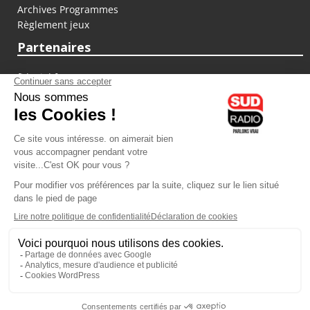
Archives Programmes
Règlement jeux
Partenaires
fiducial.fr
lyoncapitale.fr
olympique-et-lyonnais.com
L'application Iphone / Android
Téléchargez l'application
Les cookies
Gestion des cookies
Crédit photos : ©Sud Radio / Pierre Olivier