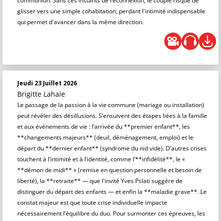
communion. Sans ces instants de reconnexion, le couple risque de
glisser vers une simple cohabitation, perdant l'intimité indispensable
qui permet d'avancer dans la même direction.
Jeudi 23 Juillet 2026
Brigitte Lahaie
Le passage de la passion à la vie commune (mariage ou installation)
peut révéler des désillusions. S’ensuivent des étapes liées à la famille
et aux événements de vie : l’arrivée du **premier enfant**, les
**changements majeurs** (deuil, déménagement, emploi) et le
départ du **dernier enfant** (syndrome du nid vide). D’autres crises
touchent à l’intimité et à l’identité, comme l’**infidélité**, le «
**démon de midi** » (remise en question personnelle et besoin de
liberté), la **retraite** — que l'invité Yves Pslati suggère de
distinguer du départ des enfants — et enfin la **maladie grave**. Le
constat majeur est que toute crise individuelle impacte
nécessairement l’équilibre du duo. Pour surmonter ces épreuves, les