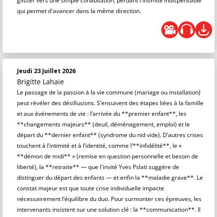
glisser vers une simple cohabitation, perdant l'intimité indispensable
qui permet d'avancer dans la même direction.
Jeudi 23 Juillet 2026
Brigitte Lahaie
Le passage de la passion à la vie commune (mariage ou installation)
peut révéler des désillusions. S’ensuivent des étapes liées à la famille
et aux événements de vie : l’arrivée du **premier enfant**, les
**changements majeurs** (deuil, déménagement, emploi) et le
départ du **dernier enfant** (syndrome du nid vide). D’autres crises
touchent à l’intimité et à l’identité, comme l’**infidélité**, le «
**démon de midi** » (remise en question personnelle et besoin de
liberté), la **retraite** — que l'invité Yves Pslati suggère de
distinguer du départ des enfants — et enfin la **maladie grave**. Le
constat majeur est que toute crise individuelle impacte
nécessairement l’équilibre du duo. Pour surmonter ces épreuves, les
intervenants insistent sur une solution clé : la **communication**. Il