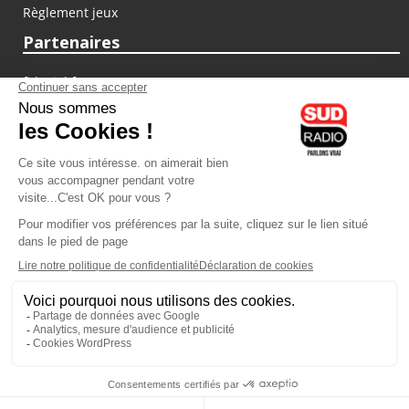
Règlement jeux
Partenaires
fiducial.fr
lyoncapitale.fr
olympique-et-lyonnais.com
L'application Iphone / Android
Téléchargez l'application
Les cookies
Gestion des cookies
Crédit photos : ©Sud Radio / Pierre Olivier
07H00
-
10H00
10H00 - 11H00