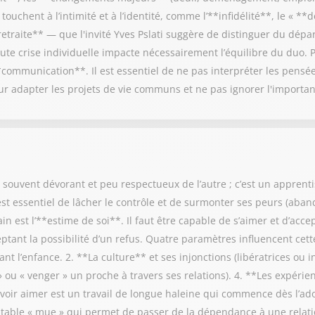
touchent à l’intimité et à l’identité, comme l’**infidélité**, le « 
retraite** — que l'invité Yves Pslati suggère de distinguer du dépa
ute crise individuelle impacte nécessairement l’équilibre du duo. 
**communication**. Il est essentiel de ne pas interpréter les pensé
ur adapter les projets de vie communs et ne pas ignorer l'importan
, souvent dévorant et peu respectueux de l’autre ; c’est un apprenti
 est essentiel de lâcher le contrôle et de surmonter ses peurs (aban
n est l’**estime de soi**. Il faut être capable de s’aimer et d’acc
ptant la possibilité d’un refus. Quatre paramètres influencent cette
t l’enfance. 2. **La culture** et ses injonctions (libératrices ou in
 ou « venger » un proche à travers ses relations). 4. **Les expérie
voir aimer est un travail de longue haleine qui commence dès l’ado
ritable « mue » qui permet de passer de la dépendance à une relati