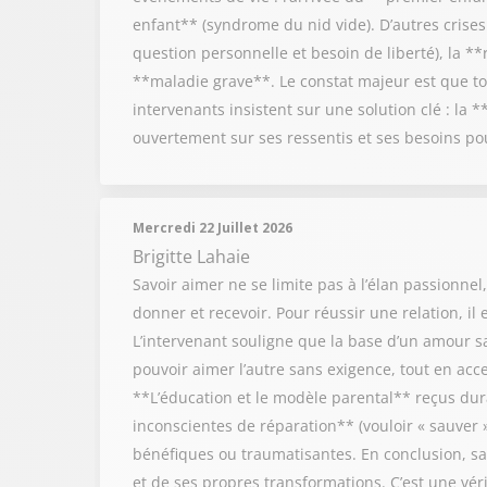
enfant** (syndrome du nid vide). D’autres crises 
question personnelle et besoin de liberté), la **
**maladie grave**. Le constat majeur est que to
intervenants insistent sur une solution clé : la 
ouvertement sur ses ressentis et ses besoins po
Mercredi 22 Juillet 2026
Brigitte Lahaie
Savoir aimer ne se limite pas à l’élan passionnel
donner et recevoir. Pour réussir une relation, il
L’intervenant souligne que la base d’un amour sai
pouvoir aimer l’autre sans exigence, tout en acce
**L’éducation et le modèle parental** reçus duran
inconscientes de réparation** (vouloir « sauver »
bénéfiques ou traumatisantes. En conclusion, sa
et de ses propres transformations. C’est une vé