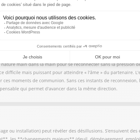
 qui peinent à communiquer verbalement. Elle rappelle que le manq
capacité propre à l'un des partenaires. Pour pallier ce silence et 
ravers des exercices simples : 1. **La respiration synchronisée :**
irer en chœur. Cela permet de ressentir son propre corps, ses tensio
nature main dans la main pour se reconnecter sans la pression des
e difficile mais puissant pour atteindre « l'âme » du partenaire. L'
 ces moments de communion. Sans ces instants de reconnexion, le
ispensable qui permet d'avancer dans la même direction.
e ou installation) peut révéler des désillusions. S’ensuivent des é
ant**, les **changements majeurs** (deuil, déménagement, emploi)