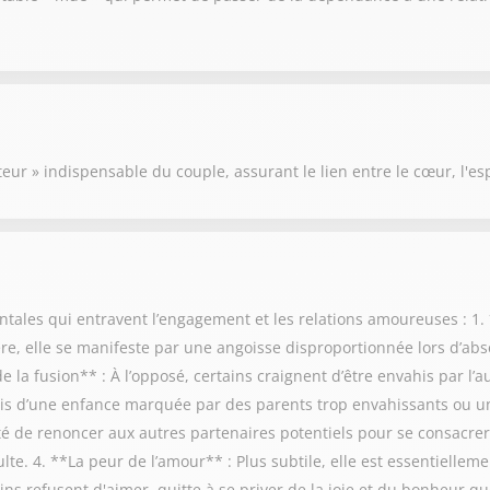
eur » indispensable du couple, assurant le lien entre le cœur, l'esp
tales qui entravent l’engagement et les relations amoureuses : 1.
ère, elle se manifeste par une angoisse disproportionnée lors d’a
 la fusion** : À l’opposé, certains craignent d’être envahis par l’a
rfois d’une enfance marquée par des parents trop envahissants ou u
lté de renoncer aux autres partenaires potentiels pour se consacre
te. 4. **La peur de l’amour** : Plus subtile, elle est essentiellem
ns refusent d'aimer, quitte à se priver de la joie et du bonheur qu