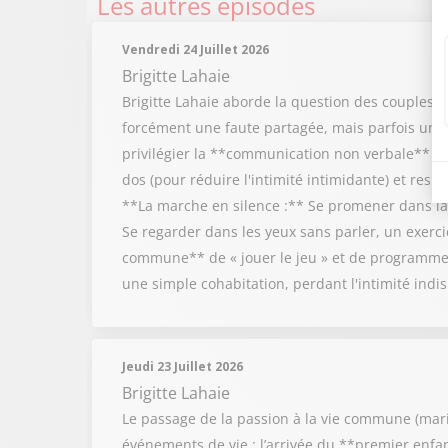
Les autres épisodes
Vendredi 24 Juillet 2026
Brigitte Lahaie
Brigitte Lahaie aborde la question des couples
forcément une faute partagée, mais parfois une in
privilégier la **communication non verbale** à t
dos (pour réduire l'intimité intimidante) et resp
**La marche en silence :** Se promener dans la 
Se regarder dans les yeux sans parler, un exercic
commune** de « jouer le jeu » et de programmer
une simple cohabitation, perdant l'intimité ind
Jeudi 23 Juillet 2026
Brigitte Lahaie
Le passage de la passion à la vie commune (mariag
événements de vie : l’arrivée du **premier enf