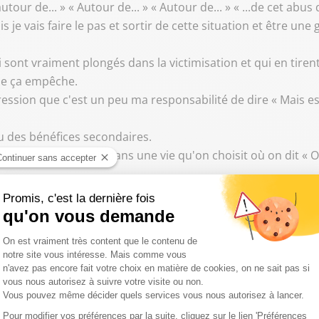
utour de... » « Autour de... » « Autour de... » « ...de cet abus q
ais je vais faire le pas et sortir de cette situation et être un
qui sont vraiment plongés dans la victimisation et qui en tire
 que ça empêche.
ession que c'est un peu ma responsabilité de dire « Mais essa
eu des bénéfices secondaires.
éels qu'on peut avoir dans une vie qu'on choisit où on dit « Ou
chose. » En tout cas, ce qu'on peut dire si vous avez auprès
d'arrêter à l'écouter puisque, en l'écoutant, finalement, vou