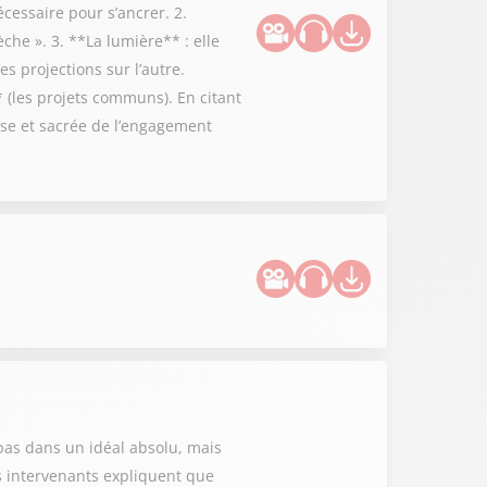
écessaire pour s’ancrer. 2.
èche ». 3. **La lumière** : elle
s projections sur l’autre.
* (les projets communs). En citant
euse et sacrée de l’engagement
e pas dans un idéal absolu, mais
s intervenants expliquent que