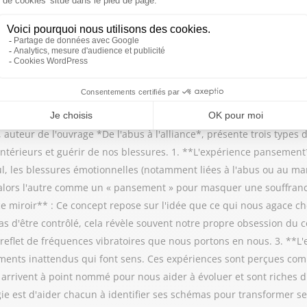
ns refusent d'aimer, quitte à se priver de la joie et du bonheur qu
isir entre vivre une existence protégée mais limitée, ou s’ouvrir p
auteur de l'ouvrage *De l'abus à l'alliance*, présente trois types 
térieurs et guérir de nos blessures. 1. **L'expérience pansement
eul, les blessures émotionnelles (notamment liées à l'abus ou au 
e alors l'autre comme un « pansement » pour masquer une souffranc
e miroir** : Ce concept repose sur l'idée que ce qui nous agace ch
s d'être contrôlé, cela révèle souvent notre propre obsession du
e reflet de fréquences vibratoires que nous portons en nous. 3. **L
ments inattendus qui font sens. Ces expériences sont perçues com
 arrivent à point nommé pour nous aider à évoluer et sont riches d
gie est d'aider chacun à identifier ses schémas pour transformer se