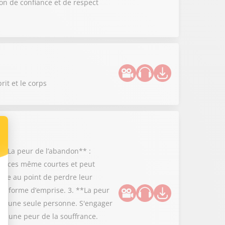
on de confiance et de respect
rit et le corps
 **La peur de l’abandon** :
bsences même courtes et peut
utre au point de perdre leur
ne forme d’emprise. 3. **La peur
r à une seule personne. S'engager
ent une peur de la souffrance.