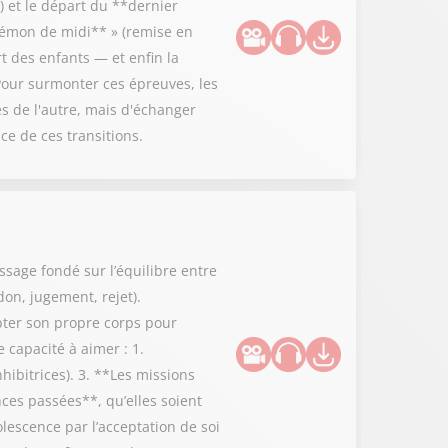
 et le départ du **dernier
**démon de midi** » (remise en
rt des enfants — et enfin la
Pour surmonter ces épreuves, les
es de l'autre, mais d'échanger
ce de ces transitions.
ssage fondé sur l’équilibre entre
don, jugement, rejet).
epter son propre corps pour
 capacité à aimer : 1.
hibitrices). 3. **Les missions
nces passées**, qu’elles soient
lescence par l’acceptation de soi