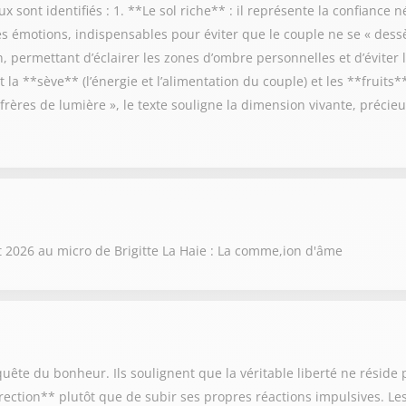
 sont identifiés : 1. **Le sol riche** : il représente la confiance n
 les émotions, indispensables pour éviter que le couple ne se « dess
 permettant d’éclairer les zones d’ombre personnelles et d’éviter le
la **sève** (l’énergie et l’alimentation du couple) et les **fruits*
 frères de lumière », le texte souligne la dimension vivante, préci
t 2026 au micro de Brigitte La Haie : La comme,ion d'âme
t quête du bonheur. Ils soulignent que la véritable liberté ne résid
rection** plutôt que de subir ses propres réactions impulsives. Le