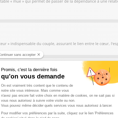
ritable « mue » qui permet de passer de la dépendance à une relati
eur » indispensable du couple, assurant le lien entre le cœur, l'esp
tales qui entravent l’engagement et les relations amoureuses : 1.
ère, elle se manifeste par une angoisse disproportionnée lors d’a
 la fusion** : À l’opposé, certains craignent d’être envahis par l’a
rfois d’une enfance marquée par des parents trop envahissants ou u
lté de renoncer aux autres partenaires potentiels pour se consacre
te. 4. **La peur de l’amour** : Plus subtile, elle est essentiellem