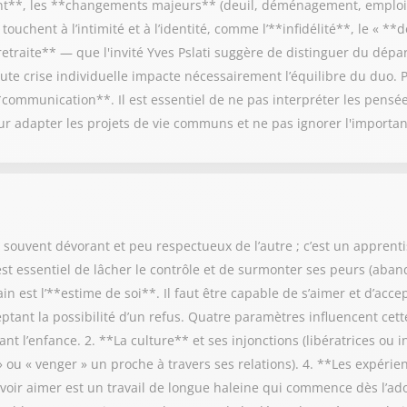
ant**, les **changements majeurs** (deuil, déménagement, emploi)
touchent à l’intimité et à l’identité, comme l’**infidélité**, le « 
retraite** — que l'invité Yves Pslati suggère de distinguer du dépa
ute crise individuelle impacte nécessairement l’équilibre du duo. 
**communication**. Il est essentiel de ne pas interpréter les pensé
ur adapter les projets de vie communs et ne pas ignorer l'importan
, souvent dévorant et peu respectueux de l’autre ; c’est un apprenti
 est essentiel de lâcher le contrôle et de surmonter ses peurs (aban
n est l’**estime de soi**. Il faut être capable de s’aimer et d’acc
ptant la possibilité d’un refus. Quatre paramètres influencent cette
t l’enfance. 2. **La culture** et ses injonctions (libératrices ou in
 ou « venger » un proche à travers ses relations). 4. **Les expérie
voir aimer est un travail de longue haleine qui commence dès l’ado