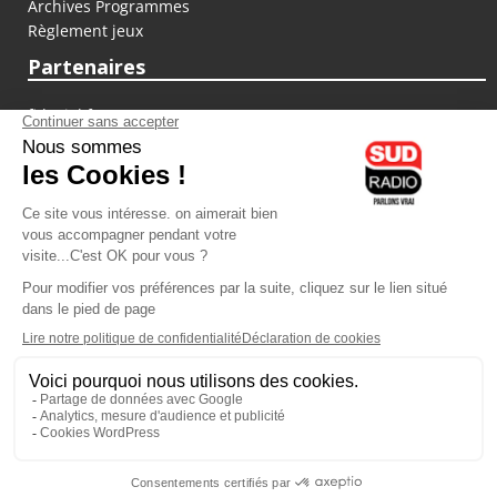
Archives Programmes
Règlement jeux
Partenaires
fiducial.fr
lyoncapitale.fr
olympique-et-lyonnais.com
L'application Iphone / Android
Téléchargez l'application
Les cookies
Gestion des cookies
Crédit photos : ©Sud Radio / Pierre Olivier