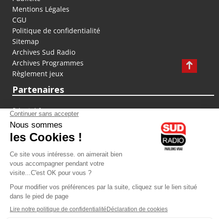
Mentions Légales
CGU
Politique de confidentialité
Sitemap
Archives Sud Radio
Archives Programmes
Règlement jeux
Partenaires
fiducial.fr
lyoncapitale.fr
olympique-et-lyonnais.com
L'application Iphone / Android
Téléchargez l'application
Les cookies