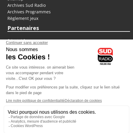
Archives Sud Radio
Archives Programmes
Règlement jeux
Partenaires
fiducial.fr
lyoncapitale.fr
olympique-et-lyonnais.com
L'application Iphone / Android
Téléchargez l'application
Les cookies
Gestion des cookies
Crédit photos : ©Sud Radio / Pierre Olivier