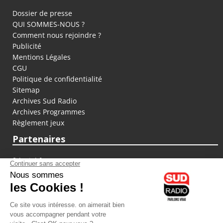
Dossier de presse
QUI SOMMES-NOUS ?
Comment nous rejoindre ?
Publicité
Mentions Légales
CGU
Politique de confidentialité
Sitemap
Archives Sud Radio
Archives Programmes
Règlement jeux
Partenaires
fiducial.fr
lyoncapitale.fr
olympique-et-lyonnais.com
L'application Iphone / Android