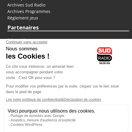
Archives Sud Radio
Archives Programmes
Règlement jeux
Partenaires
fiducial.fr
lyoncapitale.fr
olympique-et-lyonnais.com
L'application Iphone / Android
Téléchargez l'application
Les cookies
Gestion des cookies
Crédit photos : ©Sud Radio / Pierre Olivier