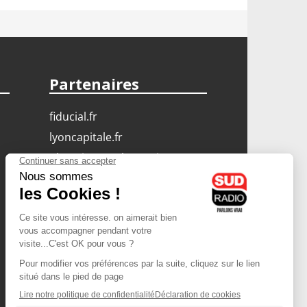
Partenaires
fiducial.fr
lyoncapitale.fr
olympique-et-lyonnais.com
L'application Iphone
/ Android
Téléchargez l'application