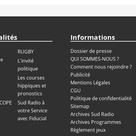
lités
Informations
Dossier de presse
RUGBY
QUI SOMMES-NOUS ?
ue
L'invité
Comment nous rejoindre ?
politique
Publicité
S
Les courses
Mentions Légales
hippiques et
CGU
pronostics
Politique de confidentialité
COPE
Sud Radio à
Sitemap
votre Service
Archives Sud Radio
avec Fiducial
Archives Programmes
Règlement jeux