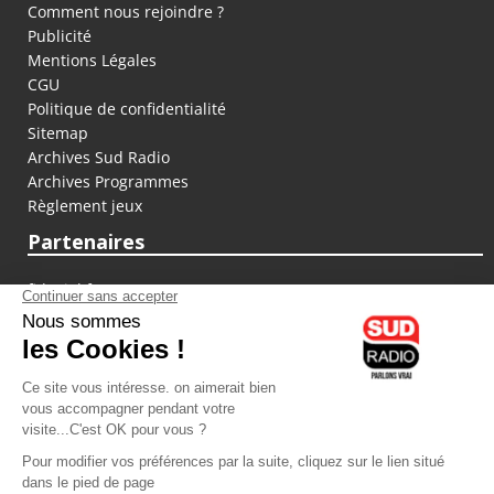
Comment nous rejoindre ?
Publicité
Mentions Légales
CGU
Politique de confidentialité
Sitemap
Archives Sud Radio
Archives Programmes
Règlement jeux
Partenaires
fiducial.fr
lyoncapitale.fr
olympique-et-lyonnais.com
L'application Iphone / Android
Téléchargez l'application