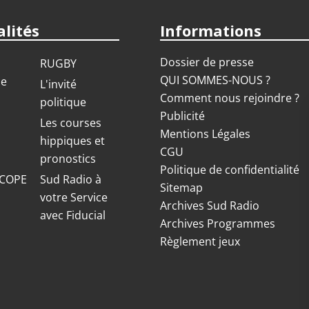
lités
Informations
Dossier de presse
RUGBY
QUI SOMMES-NOUS ?
ue
L'invité
Comment nous rejoindre ?
politique
Publicité
S
Les courses
Mentions Légales
hippiques et
CGU
pronostics
Politique de confidentialité
COPE
Sud Radio à
Sitemap
votre Service
Archives Sud Radio
avec Fiducial
Archives Programmes
Règlement jeux