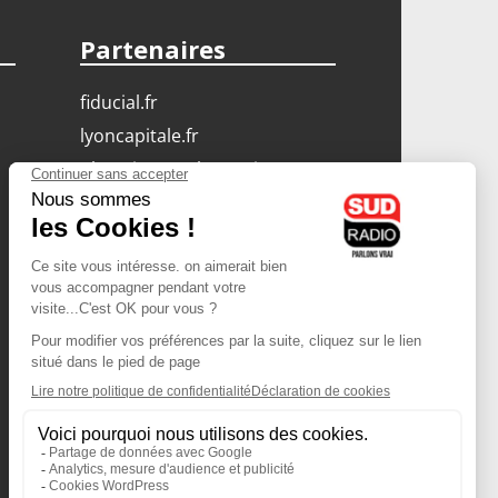
Partenaires
fiducial.fr
lyoncapitale.fr
olympique-et-lyonnais.com
L'application Iphone
/ Android
Téléchargez l'application
Les cookies
Gestion des cookies