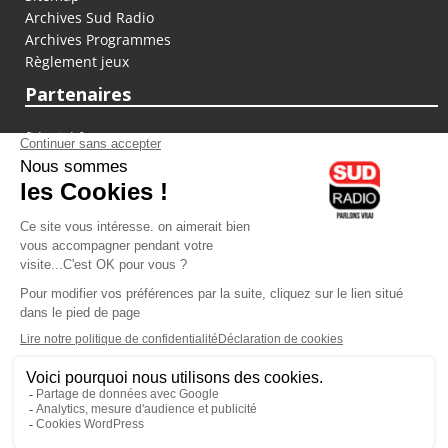
Archives Sud Radio
Archives Programmes
Règlement jeux
Partenaires
fiducial.fr
lyoncapitale.fr
olympique-et-lyonnais.com
L'application Iphone / Android
Téléchargez l'application
Les cookies
Gestion des cookies
Crédit photos : ©Sud Radio / Pierre Olivier