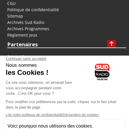
CGU
Politique de confidentialité
Sitemap
Archives Sud Radio
Archives Programmes
Règlement jeux
Partenaires
fiducial.fr
lyoncapitale.fr
olympique-et-lyonnais.com
L'application Iphone / Android
Téléchargez l'application
Les cookies
Gestion des cookies