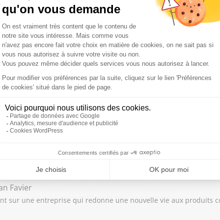
y Bernard
permettant de diagnostiquer et régénérer les piles alcalines non r
orence Jasmin
sur le plan d’électrification et la décarbonation du bâtiment face
an Favier
t sur une entreprise qui redonne une nouvelle vie aux produits 