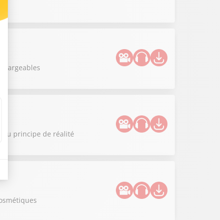
echargeables
 au principe de réalité
cosmétiques