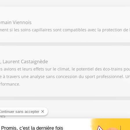
omain Viennois
t si les soins capillaires sont compatibles avec la protection de
, Laurent Castaignède
vions et leurs effets sur le climat, le potentiel des éco-trains po
 à travers une analyse sans concession du sport professionnel. Un
erformance.
aes
e standing, leader dans le Facility Management, parvient à s'enga