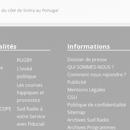
u côté de Sintra au Portugal
lités
Informations
Dossier de presse
RUGBY
QUI SOMMES-NOUS ?
ue
L'invité
Comment nous rejoindre ?
politique
Publicité
S
Les courses
Mentions Légales
hippiques et
CGU
pronostics
Politique de confidentialité
COPE
Sud Radio à
Sitemap
votre Service
Archives Sud Radio
avec Fiducial
Archives Programmes