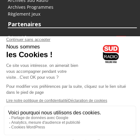
Archives Sud Radio
Archives Programmes
Règlement jeux
Partenaires
fiducial.fr
lyoncapitale.fr
olympique-et-lyonnais.com
L'application Iphone / Android
Téléchargez l'application
Les cookies
Gestion des cookies
Crédit photos : ©Sud Radio / Pierre Olivier