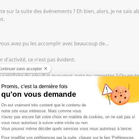
ste sur la suite des événements ? Eh bien, alors, je ne sais 
nt.
vous avez pu les accomplir avec beaucoup de...
 d'activité, ce n'est pas évident.
aires.
 satisfaite du résultat que vous avez pu apporter ? Ou en t
u faire.
, oui.
tion, est-ce que vous avez envie d'aller vers une mutation 