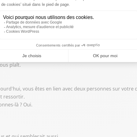
 c'est toujours dans le département.
nts.
biliser, de vous construire sentimentalement.
té-là.
otamment à cette mutation.
ous plaît.
aujourd'hui, vous êtes en lien avec deux personnes sur votr
 ressortir.
onnes-là ? Oui.
s et qui semblerait aussi...