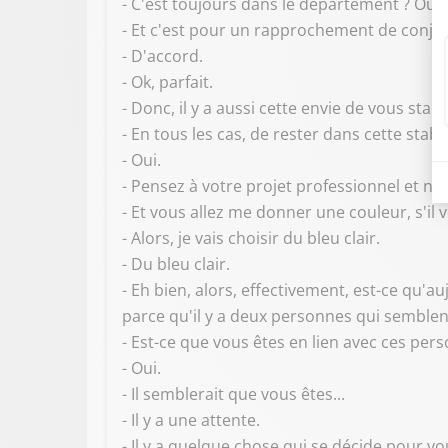
- C'est toujours dans le département ? Oui,
- Et c'est pour un rapprochement de conjoi
- D'accord.
- Ok, parfait.
- Donc, il y a aussi cette envie de vous sta
- En tous les cas, de rester dans cette stabili
- Oui.
- Pensez à votre projet professionnel et n
- Et vous allez me donner une couleur, s'il v
- Alors, je vais choisir du bleu clair.
- Du bleu clair.
- Eh bien, alors, effectivement, est-ce qu'
parce qu'il y a deux personnes qui semblent
- Est-ce que vous êtes en lien avec ces pers
- Oui.
- Il semblerait que vous êtes...
- Il y a une attente.
- Il y a quelque chose qui se décide pour vou