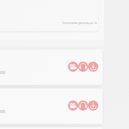
Transcription générée par IA
300
300