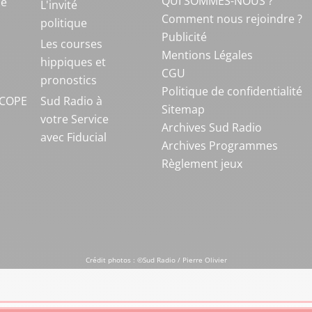
QUI SOMMES-NOUS ?
ue
L'invité
Comment nous rejoindre ?
politique
Publicité
S
Les courses
Mentions Légales
hippiques et
CGU
pronostics
Politique de confidentialité
COPE
Sud Radio à
Sitemap
votre Service
Archives Sud Radio
avec Fiducial
Archives Programmes
Règlement jeux
Crédit photos : ©Sud Radio / Pierre Olivier