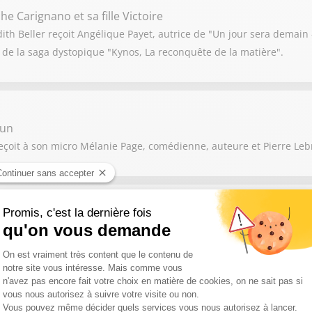
e Carignano et sa fille Victoire
h Beller reçoit Angélique Payet, autrice de "Un jour sera demain –
rs de la saga dystopique "Kynos, La reconquête de la matière".
run
reçoit à son micro Mélanie Page, comédienne, auteure et Pierre Leb
Richard
ane Guerab, acteur et Fabien Richard auteur de "Fils de Flic" sont 