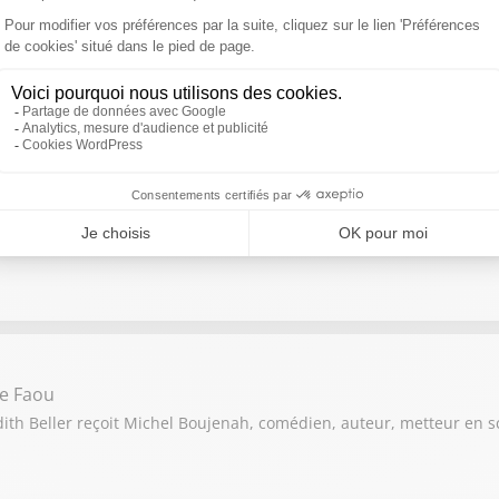
et Julien Cadez
an Dervers, Philosophe, essayiste et romancier et Mathias et Juli
n Sers
th Beller reçoit Geoffroy Boulard, maire du 17e arrondissement de
Le Faou
th Beller reçoit Michel Boujenah, comédien, auteur, metteur en sc