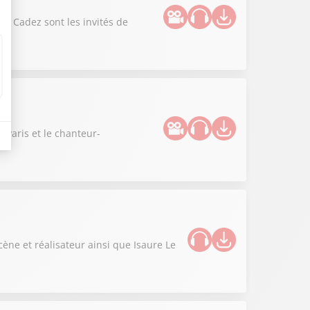
en Cadez sont les invités de
 Paris et le chanteur-
ène et réalisateur ainsi que Isaure Le