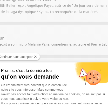
h Beller reçoit Angélique Payet, autrice de "Un jour sera demain –
rs de la saga dystopique "Kynos, La reconquête de la matière".
run
reçoit à son micro Mélanie Page, comédienne, auteure et Pierre Leb
Richard
ane Guerab, acteur et Fabien Richard auteur de "Fils de Flic" sont 