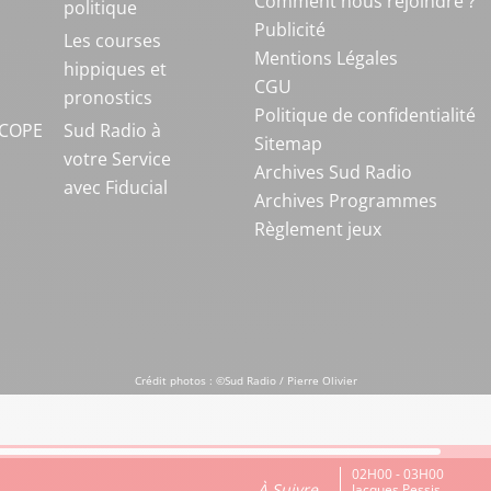
Comment nous rejoindre ?
politique
Publicité
S
Les courses
Mentions Légales
hippiques et
CGU
pronostics
Politique de confidentialité
COPE
Sud Radio à
Sitemap
votre Service
Archives Sud Radio
avec Fiducial
Archives Programmes
Règlement jeux
Crédit photos : ©Sud Radio / Pierre Olivier
02H00 - 03H00
À Suivre
Jacques Pessis