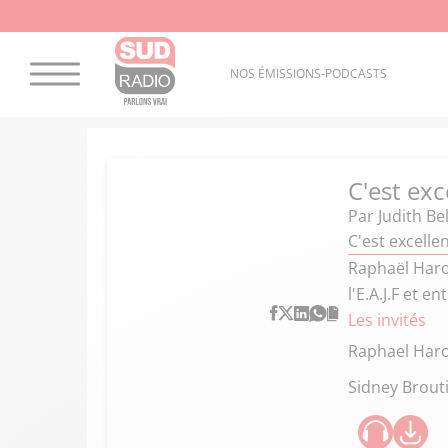
NOS ÉMISSIONS-PODCASTS
C'est exc
Par
Judith Bel
C'est excelle
Raphaël Haroc
l'E.A.J.F et e
Les invités
Raphael Har
Sidney Brout