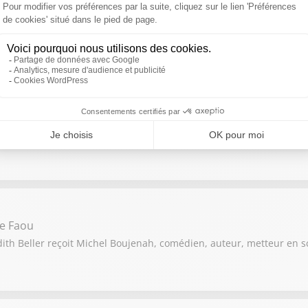
et Julien Cadez
an Dervers, Philosophe, essayiste et romancier et Mathias et Juli
n Sers
th Beller reçoit Geoffroy Boulard, maire du 17e arrondissement de
Le Faou
th Beller reçoit Michel Boujenah, comédien, auteur, metteur en sc