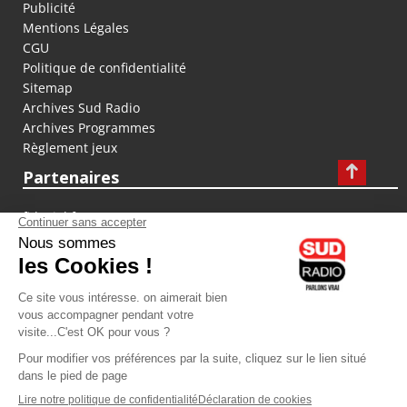
Publicité
Mentions Légales
CGU
Politique de confidentialité
Sitemap
Archives Sud Radio
Archives Programmes
Règlement jeux
Partenaires
fiducial.fr
lyoncapitale.fr
olympique-et-lyonnais.com
L'application Iphone / Android
Téléchargez l'application
Les cookies